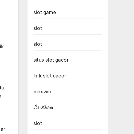
slot game
slot
slot
ik
situs slot gacor
link slot gacor
tu
maxwin
n
เว็บสล็อต
slot
sar