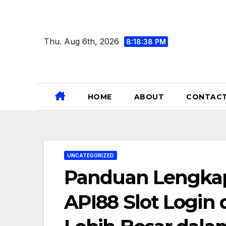
Skip
to
content
Thu. Aug 6th, 2026
8:18:38 PM
HOME
ABOUT
CONTAC
UNCATEGORIZED
Panduan Lengka
API88 Slot Logi