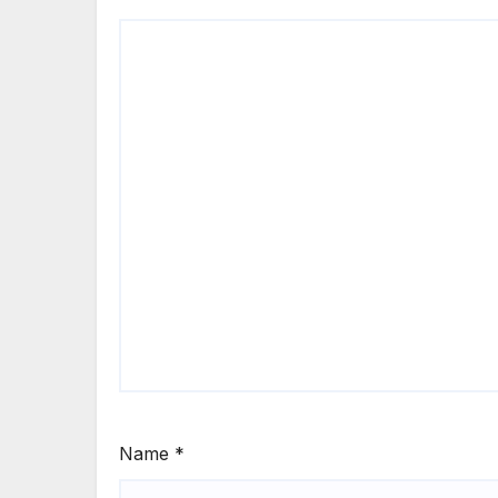
Name
*