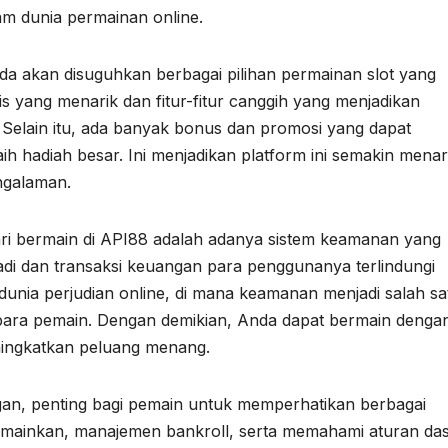
m dunia permainan online.
da akan disuguhkan berbagai pilihan permainan slot yang
 yang menarik dan fitur-fitur canggih yang menjadikan
Selain itu, ada banyak bonus dan promosi yang dapat
h hadiah besar. Ini menjadikan platform ini semakin menar
engalaman.
ari bermain di API88 adalah adanya sistem keamanan yang
badi dan transaksi keuangan para penggunanya terlindungi
 dunia perjudian online, di mana keamanan menjadi salah sa
para pemain. Dengan demikian, Anda dapat bermain denga
ningkatkan peluang menang.
n, penting bagi pemain untuk memperhatikan berbagai
 dimainkan, manajemen bankroll, serta memahami aturan da