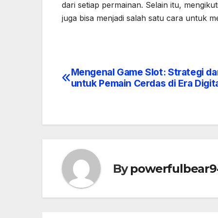
dari setiap permainan. Selain itu, mengiku
juga bisa menjadi salah satu cara untuk m
Mengenal Game Slot: Strategi da
Post
untuk Pemain Cerdas di Era Digit
navigation
By
powerfulbear9