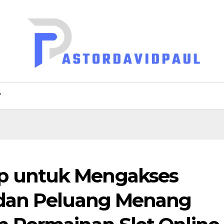
T
p untuk Mengakses
n dan Peluang Menang