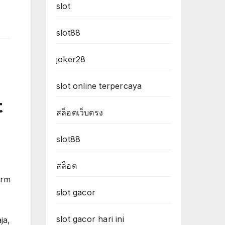
slot
slot88
joker28
slot online terpercaya
t
สล็อตเว็บตรง
slot88
สล็อต
orm
slot gacor
slot gacor hari ini
ja,