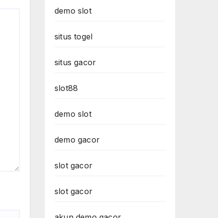
demo slot
situs togel
situs gacor
slot88
demo slot
demo gacor
slot gacor
slot gacor
akun demo gacor