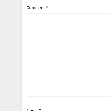
Comment
*
Name
*