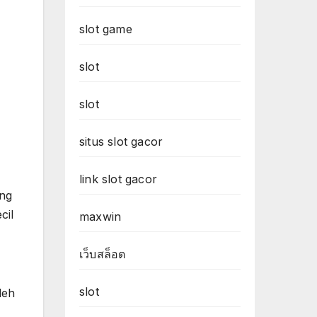
slot game
slot
slot
situs slot gacor
link slot gacor
ang
cil
maxwin
เว็บสล็อต
slot
leh