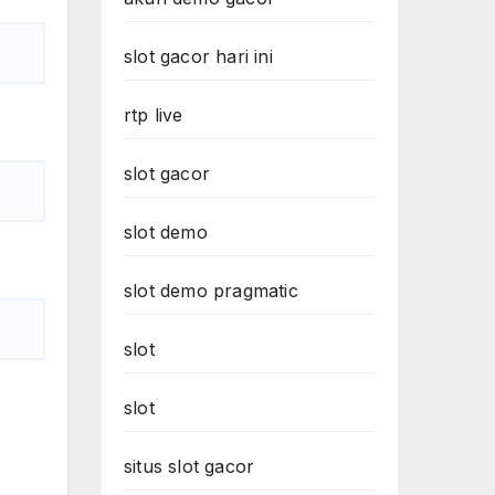
slot gacor hari ini
rtp live
slot gacor
slot demo
slot demo pragmatic
slot
slot
situs slot gacor