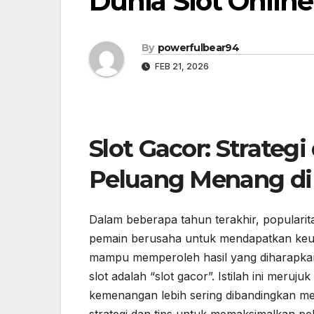
Dunia Slot Online
By
powerfulbear94
FEB 21, 2026
Slot Gacor: Strate
Peluang Menang di 
Dalam beberapa tahun terakhir, popularit
pemain berusaha untuk mendapatkan keun
mampu memperoleh hasil yang diharapkan.
slot adalah “slot gacor”. Istilah ini meru
kemenangan lebih sering dibandingkan mesi