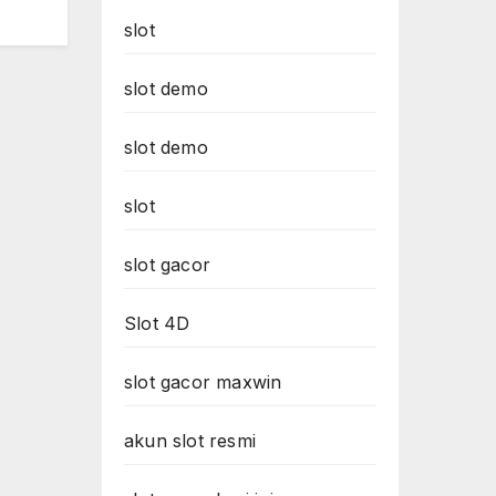
slot
slot demo
slot demo
slot
slot gacor
Slot 4D
slot gacor maxwin
akun slot resmi