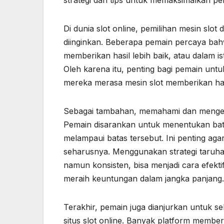
strategi dan tips untuk memaksimalkan pe
Di dunia slot online, pemilihan mesin slot
diinginkan. Beberapa pemain percaya bahw
memberikan hasil lebih baik, atau dalam 
Oleh karena itu, penting bagi pemain untu
mereka merasa mesin slot memberikan ha
Sebagai tambahan, memahami dan mengelol
Pemain disarankan untuk menentukan bat
melampaui batas tersebut. Ini penting aga
seharusnya. Menggunakan strategi taruhan
namun konsisten, bisa menjadi cara efekt
meraih keuntungan dalam jangka panjang.
Terakhir, pemain juga dianjurkan untuk 
situs slot online. Banyak platform memb