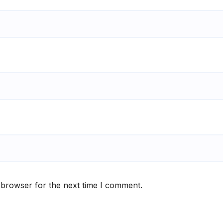
 browser for the next time I comment.