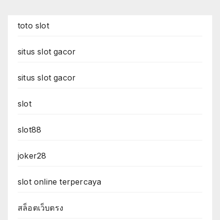
toto slot
situs slot gacor
situs slot gacor
slot
slot88
joker28
slot online terpercaya
สล็อตเว็บตรง