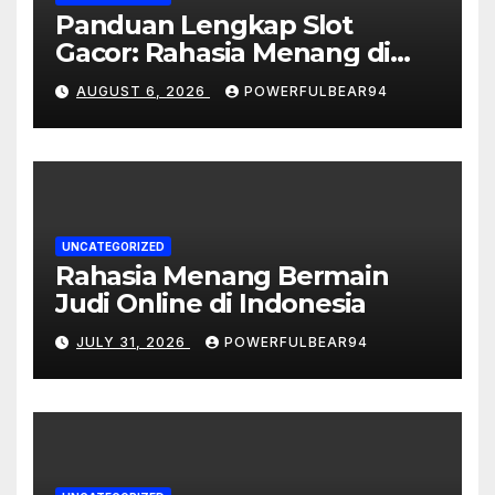
Panduan Lengkap Slot
Gacor: Rahasia Menang di
Dunia Slot Online
AUGUST 6, 2026
POWERFULBEAR94
UNCATEGORIZED
Rahasia Menang Bermain
Judi Online di Indonesia
JULY 31, 2026
POWERFULBEAR94