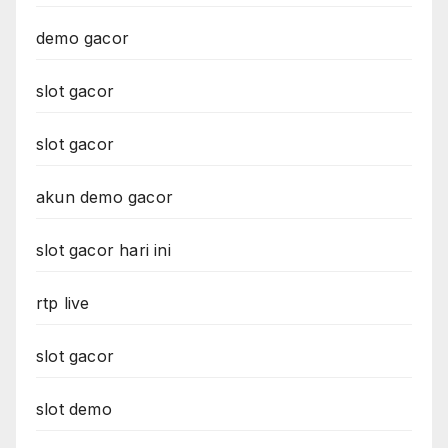
demo gacor
slot gacor
slot gacor
akun demo gacor
slot gacor hari ini
rtp live
slot gacor
slot demo