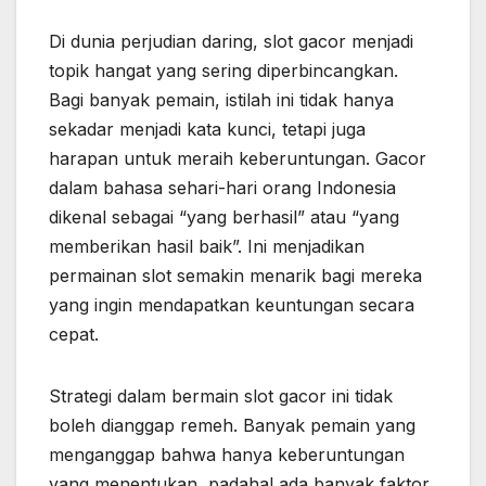
Di dunia perjudian daring, slot gacor menjadi
topik hangat yang sering diperbincangkan.
Bagi banyak pemain, istilah ini tidak hanya
sekadar menjadi kata kunci, tetapi juga
harapan untuk meraih keberuntungan. Gacor
dalam bahasa sehari-hari orang Indonesia
dikenal sebagai “yang berhasil” atau “yang
memberikan hasil baik”. Ini menjadikan
permainan slot semakin menarik bagi mereka
yang ingin mendapatkan keuntungan secara
cepat.
Strategi dalam bermain slot gacor ini tidak
boleh dianggap remeh. Banyak pemain yang
menganggap bahwa hanya keberuntungan
yang menentukan, padahal ada banyak faktor