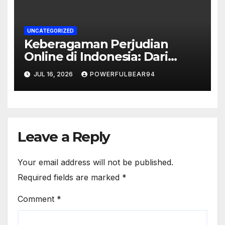
UNCATEGORIZED
Keberagaman Perjudian
Online di Indonesia: Dari
Sportsbook hingga Live
JUL 16, 2026
POWERFULBEAR94
Casino
Leave a Reply
Your email address will not be published.
Required fields are marked
*
Comment
*