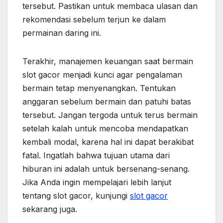
tersebut. Pastikan untuk membaca ulasan dan
rekomendasi sebelum terjun ke dalam
permainan daring ini.
Terakhir, manajemen keuangan saat bermain
slot gacor menjadi kunci agar pengalaman
bermain tetap menyenangkan. Tentukan
anggaran sebelum bermain dan patuhi batas
tersebut. Jangan tergoda untuk terus bermain
setelah kalah untuk mencoba mendapatkan
kembali modal, karena hal ini dapat berakibat
fatal. Ingatlah bahwa tujuan utama dari
hiburan ini adalah untuk bersenang-senang.
Jika Anda ingin mempelajari lebih lanjut
tentang slot gacor, kunjungi
slot gacor
sekarang juga.