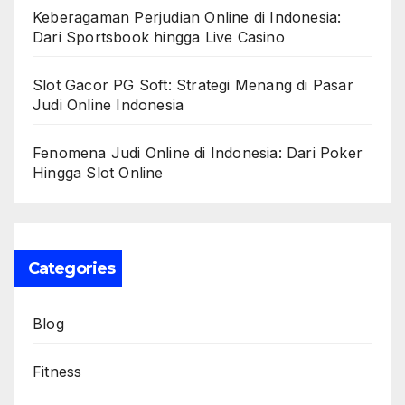
Keberagaman Perjudian Online di Indonesia:
Dari Sportsbook hingga Live Casino
Slot Gacor PG Soft: Strategi Menang di Pasar
Judi Online Indonesia
Fenomena Judi Online di Indonesia: Dari Poker
Hingga Slot Online
Categories
Blog
Fitness