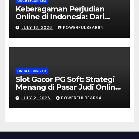
UNCATEGORIZED
Keberagaman Perjudian
Online di Indonesia: Dari
Sportsbook hingga Live
JULY 16, 2026
POWERFULBEAR94
Casino
UNCATEGORIZED
Slot Gacor PG Soft: Strategi
Menang di Pasar Judi Online
Indonesia
JULY 2, 2026
POWERFULBEAR94