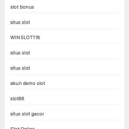
slot bonus
situs slot
WINSLOT118
situs slot
situs slot
akun demo slot
slot88
situs slot gacor