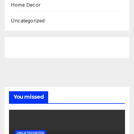
Home Decor
Uncategorized
You missed
UNCATEGORIZED